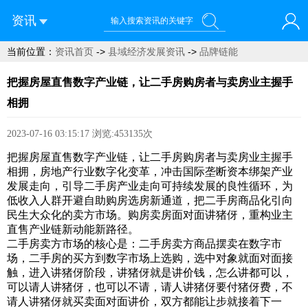
资讯
当前位置：
资讯首页
->
县域经济发展资讯
->
品牌链能
您好！欢迎来到青菜网
把握房屋直售数字产业链，让二手房购房者与卖房业主握手
相拥
2023-07-16 03:15:17
浏览:453135次
把握房屋直售数字产业链，让二手房购房者与卖房业主握手
相拥，房地产行业数字化变革，冲击国际垄断资本绑架产业
发展走向，引导二手房产业走向可持续发展的良性循环，为
低收入人群开避自助购房选房新通道，把二手房商品化引向
民生大众化的卖方市场。购房卖房面对面讲猪伢，重构业主
直售产业链新动能新路径。
二手房卖方市场的核心是：二手房卖方商品摆卖在数字市
场，二手房的买方到数字市场上选购，选中对象就面对面接
触，进入讲猪伢阶段，讲猪伢就是讲价钱，怎么讲都可以，
可以请人讲猪伢，也可以不请，请人讲猪伢要付猪伢费，不
请人讲猪伢就买卖面对面讲价，双方都能让步就接着下一