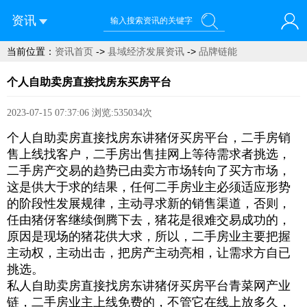
资讯
当前位置：
资讯首页
->
县域经济发展资讯
->
品牌链能
您好！欢迎来到青菜网
个人自助卖房直接找房东买房平台
2023-07-15 07:37:06
浏览:535034次
个人自助卖房直接找房东讲猪伢买房平台，二手房销
售上线找客户，二手房出售挂网上等待需求者挑选，
二手房产交易的趋势已由卖方市场转向了买方市场，
这是供大于求的结果，任何二手房业主必须适应形势
的阶段性发展规律，主动寻求新的销售渠道，否则，
任由猪伢客继续倒腾下去，猪花是很难交易成功的，
原因是现场的猪花供大求，所以，二手房业主要把握
主动权，主动出击，把房产主动亮相，让需求方自已
挑选。
私人自助卖房直接找房东讲猪伢买房平台青菜网产业
链，二手房业主上线免费的，不管它在线上放多久，